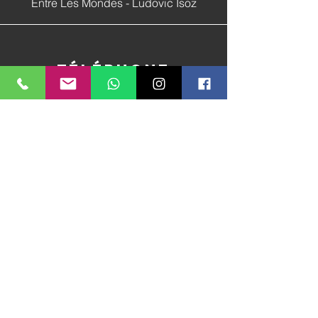
Entre Les Mondes - Ludovic Isoz
Téléphone
079 460 65 95
E-mail
ludo@entrelesmondes.net
Réseaux
sociaux