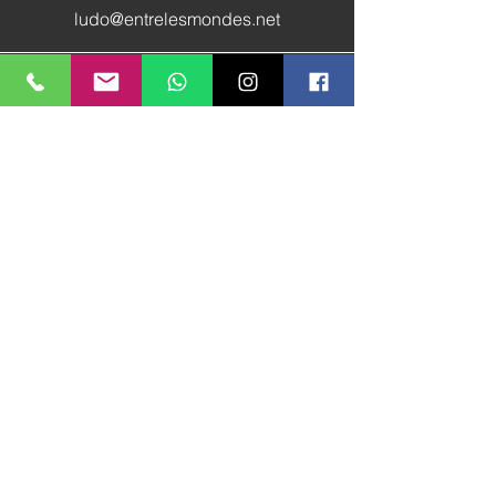
ludo@entrelesmondes.net
Réseaux
sociaux
Recevoir l'actualité 
EntreLesMondes.net
E-mail
*