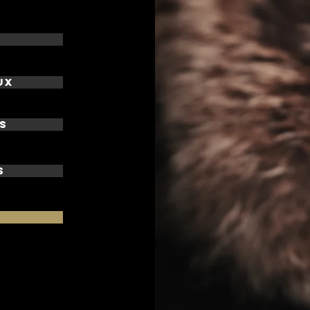
ux
s
s