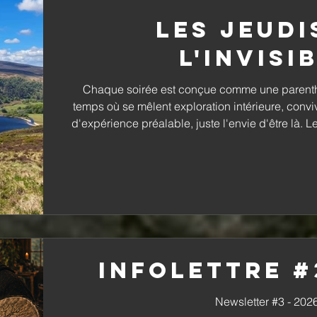
Les Jeudi
l'Invisi
Chaque soirée est conçue comme une parent
temps où se mêlent exploration intérieure, conviv
d'expérience préalable, juste l'envie d'être là. 
limitées pour préserver la qualité de chaque re
pas manquer l'expérience qui vous appelle. Déc
dans la LA TOILE DU 
Infolettre #
Newsletter #3 - 202