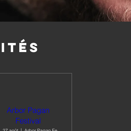
ités
Arbor Pagan
Festival
. 27 août
Arbor Pagan Festival