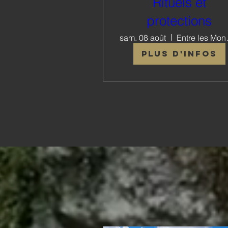
Rituels et
protections
sam. 08 août
Entr
Plus d'infos