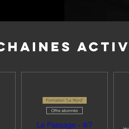
chaines activ
Formation "Le Wyrd"
Offre abonnés
Le Passage - 4/7
jeu