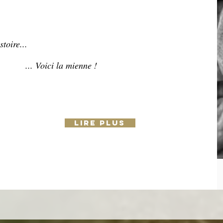
toire...
... Voici la mienne !
Lire plus