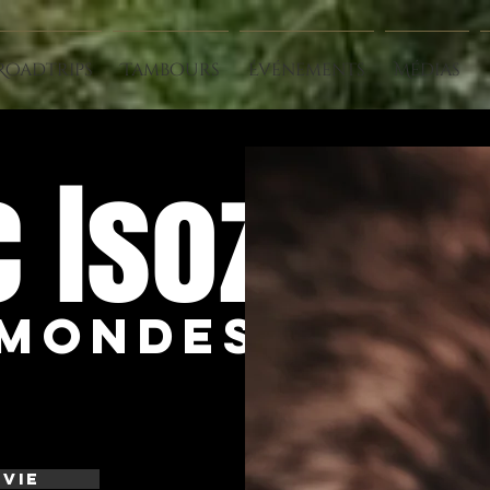
Roadtrips
Tambours
Événements
Médias
 Isoz
 Mondes
vie