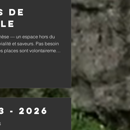
s de
ble
hèse — un espace hors du
ialité et saveurs. Pas besoin
Les places sont volontairement
ncontre. Réservez tôt pour ne
ouvre les avantages d'entrer
WYRD
3 - 2026
6