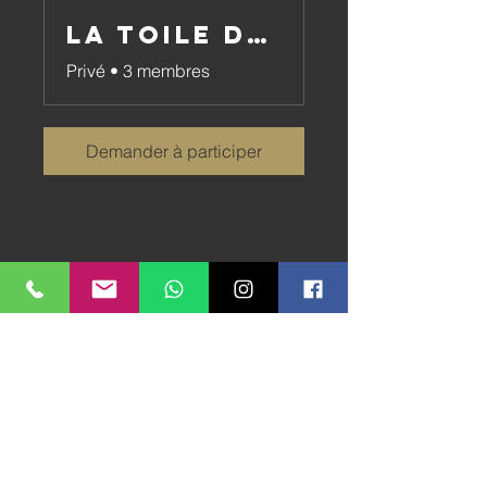
La Toile du Wyrd
Privé
•
3 membres
Demander à participer
Canal
whatsapp
Entre Les Mondes - Ludovic Isoz