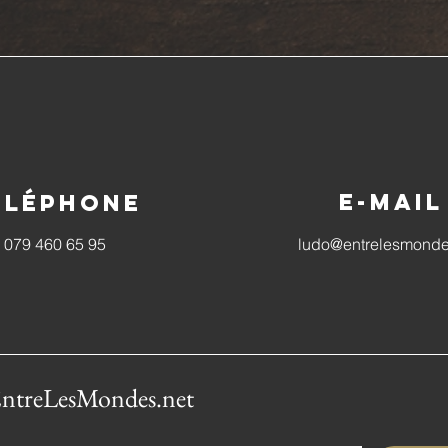
E-mail
éléphone
079 460 65 95
ludo@entrelesmonde
é EntreLesMondes.net