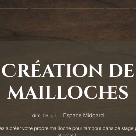
Roadtrips
Tambours
Événements
Médias
Création de
mailloches
Espace Midgard
dim. 06 juil.
  |  
z à créer votre propre mailloche pour tambour dans ce stage 
et créatif !