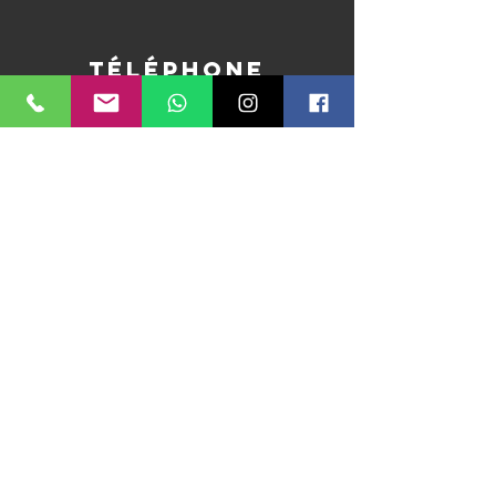
Téléphone
079 460 65 95
E-mail
ludo@entrelesmondes.net
Réseaux
sociaux