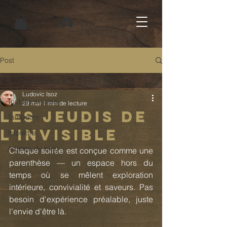
Connexion
Post
Tout les articles
Ludovic Isoz
Tout les articles
29 mai
1 min de lecture
Les Jeudis de
Tambours
l'Invisible
Infolettre
Articles du blog
Chaque soirée est conçue comme une 
parenthèse — un espace hors du 
temps où se mêlent exploration 
intérieure, convivialité et saveurs. Pas 
besoin d'expérience préalable, juste 
l'envie d'être là.